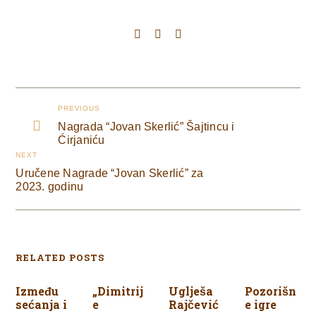
PREVIOUS
Nagrada “Jovan Skerlić” Šajtincu i
Ćirjaniću
NEXT
Uručene Nagrade “Jovan Skerlić” za
2023. godinu
RELATED POSTS
Između
„Dimitrij
Uglješa
Pozorišn
sećanja i
e
Rajčević
e igre