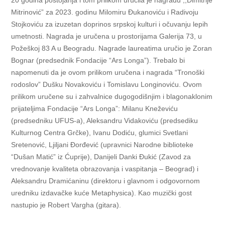
20 godina postojanja i tom prilikom uručila je nagradu ,,Dimitrije
Mitrinović” za 2023. godinu Milomiru Đukanoviću i Radivoju
Stojkoviću za izuzetan doprinos srpskoj kulturi i očuvanju lepih
umetnosti. Nagrada je uručena u prostorijama Galerija 73, u
Požeškoj 83 A u Beogradu. Nagrade laureatima uručio je Zoran
Bognar (predsednik Fondacije “Ars Longa”). Trebalo bi
napomenuti da je ovom prilikom uručena i nagrada “Tronoški
rodoslov” Dušku Novakoviću i Tomislavu Longinoviću. Ovom
prilikom uručene su i zahvalnice dugogodišnjim i blagonaklonim
prijateljima Fondacije “Ars Longa”: Milanu Kneževiću
(predsedniku UFUS-a), Aleksandru Vidakoviću (predsediku
Kulturnog Centra Grčke), Ivanu Dodiću, glumici Svetlani
Sretenović, Ljiljani Đorđević (upravnici Narodne biblioteke
“Dušan Matić” iz Ćuprije), Danijeli Danki Đukić (Zavod za
vrednovanje kvaliteta obrazovanja i vaspitanja – Beograd) i
Aleksandru Dramićaninu (direktoru i glavnom i odgovornom
uredniku izdavačke kuće Metaphysica). Kao muzički gost
nastupio je Robert Vargha (gitara).