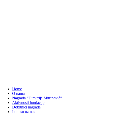
Home
O nama
Nagrada “Dimitrije Mitrinović”
Aktivnosti fondacije
Dobitnici nagrade
I oni su uz nas