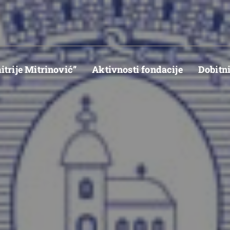
trije Mitrinović”
Aktivnosti fondacije
Dobitn