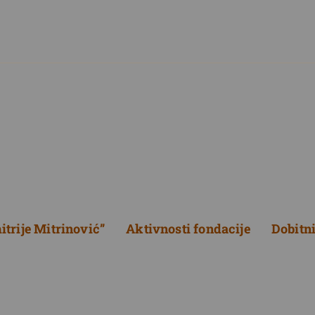
trije Mitrinović”
Aktivnosti fondacije
Dobitn