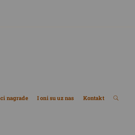
ici nagrade
I oni su uz nas
Kontakt