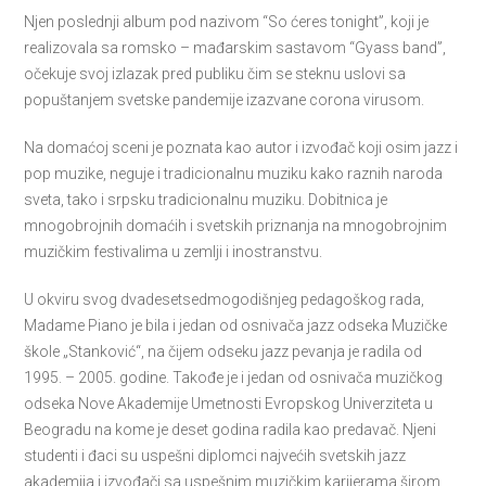
Njen poslednji album pod nazivom “So ćeres tonight”, koji je
realizovala sa romsko – mađarskim sastavom “Gyass band”,
očekuje svoj izlazak pred publiku čim se steknu uslovi sa
popuštanjem svetske pandemije izazvane corona virusom.
Na domaćoj sceni je poznata kao autor i izvođač koji osim jazz i
pop muzike, neguje i tradicionalnu muziku kako raznih naroda
sveta, tako i srpsku tradicionalnu muziku. Dobitnica je
mnogobrojnih domaćih i svetskih priznanja na mnogobrojnim
muzičkim festivalima u zemlji i inostranstvu.
U okviru svog dvadesetsedmogodišnjeg pedagoškog rada,
Madame Piano je bila i jedan od osnivača jazz odseka Muzičke
škole „Stanković“, na čijem odseku jazz pevanja je radila od
1995. – 2005. godine. Takođe je i jedan od osnivača muzičkog
odseka Nove Akademije Umetnosti Evropskog Univerziteta u
Beogradu na kome je deset godina radila kao predavač. Njeni
studenti i đaci su uspešni diplomci najvećih svetskih jazz
akademija i izvođači sa uspešnim muzičkim karijerama širom