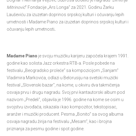
Bognar i Nemanja Veljović Subrosa dodelio je nagradu
“Dimitrije
Mitrinović
” Fondacije „Ars Longa“ za 2021. Godinu Žarku
Lauševiću za izuzetan doprinos srpskoj kulturi i očuvanju lepih
umetnosti i Madame Piano za izuzetan doprinos srpskoj kulturi i
očuvanju lepih umetnosti
.
Madame Piano
je svoju muzičku karijeru započela krajem 1991.
godine kao solista Jazz orkestra RTB-a. Posle pobede na
festivalu „Beogradsko proleće“ sa kompozicijom „Sanjam“
Vladimira Markovića, odlazi u Belorusiju na svetski muzički
festival „Slovenski bazar“, na kome, u okviru dva takmičenja
osvaja prvu i drugu nagradu. Svoj prvi kantautorski album pod
nazivom „Predeli“, objavila je 1996. godine na kome se osim u
svojstvu izvođača, iskazala i kao kompozitor, tekstopisac,
aranžer i muzički producent. Pesma „Bonito“ sa ovog albuma
osvaja nagradu žirija na festivalu „Mesam“, kao i brojna
priznanja za pesmu godine i spot godine.