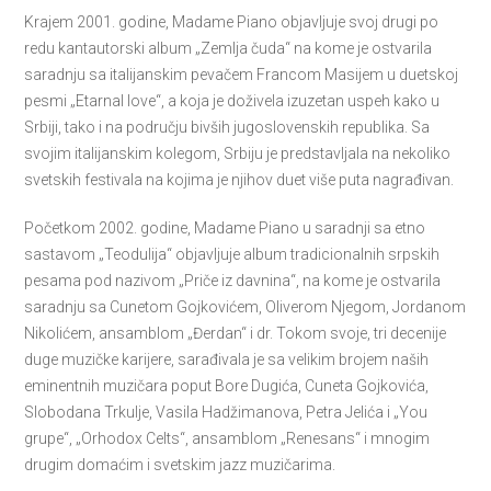
Krajem 2001. godine, Madame Piano objavljuje svoj drugi po
redu kantautorski album „Zemlja čuda“ na kome je ostvarila
saradnju sa italijanskim pevačem Francom Masijem u duetskoj
pesmi „Etarnal love“, a koja je doživela izuzetan uspeh kako u
Srbiji, tako i na području bivših jugoslovenskih republika. Sa
svojim italijanskim kolegom, Srbiju je predstavljala na nekoliko
svetskih festivala na kojima je njihov duet više puta nagrađivan.
Početkom 2002. godine, Madame Piano u saradnji sa etno
sastavom „Teodulija“ objavljuje album tradicionalnih srpskih
pesama pod nazivom „Priče iz davnina“, na kome je ostvarila
saradnju sa Cunetom Gojkovićem, Oliverom Njegom, Jordanom
Nikolićem, ansamblom „Đerdan“ i dr. Tokom svoje, tri decenije
duge muzičke karijere, sarađivala je sa velikim brojem naših
eminentnih muzičara poput Bore Dugića, Cuneta Gojkovića,
Slobodana Trkulje, Vasila Hadžimanova, Petra Jelića i „You
grupe“, „Orhodox Celts“, ansamblom „Renesans“ i mnogim
drugim domaćim i svetskim jazz muzičarima.