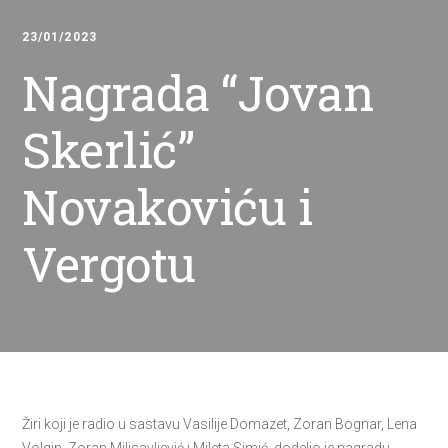
23/01/2023
Nagrada “Jovan
Skerlić”
Novakoviću i
Vergotu
Žiri koji je radio u sastavu Vasilije Domazet, Zoran Bognar, Lena