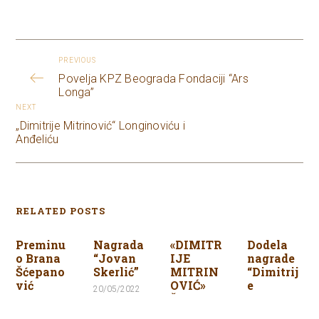
PREVIOUS
Povelja KPZ Beograda Fondaciji “Ars
Longa”
NEXT
„Dimitrije Mitrinović“ Longinoviću i
Anđeliću
RELATED POSTS
Preminu
Nagrada
«DIMITR
Dodela
o Brana
“Jovan
IJE
nagrade
Šćepano
Skerlić”
MITRIN
“Dimitrij
vić
OVIĆ»
e
20/05/2022
ŽARKU
Mitrović
01/12/2020
LAUŠEVI
”