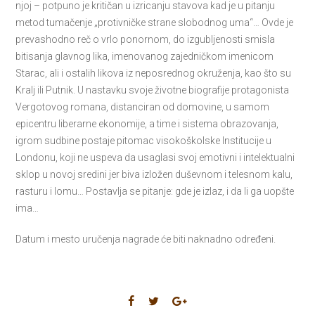
njoj – potpuno je kritičan u izricanju stavova kad je u pitanju
metod tumačenje „protivničke strane slobodnog uma“… Ovde je
prevashodno reč o vrlo ponornom, do izgubljenosti smisla
bitisanja glavnog lika, imenovanog zajedničkom imenicom
Starac, ali i ostalih likova iz neposrednog okruženja, kao što su
Kralj ili Putnik. U nastavku svoje životne biografije protagonista
Vergotovog romana, distanciran od domovine, u samom
epicentru liberarne ekonomije, a time i sistema obrazovanja,
igrom sudbine postaje pitomac visokoškolske Institucije u
Londonu, koji ne uspeva da usaglasi svoj emotivni i intelektualni
sklop u novoj sredini jer biva izložen duševnom i telesnom kalu,
rasturu i lomu… Postavlja se pitanje: gde je izlaz, i da li ga uopšte
ima…
Datum i mesto uručenja nagrade će biti naknadno određeni.