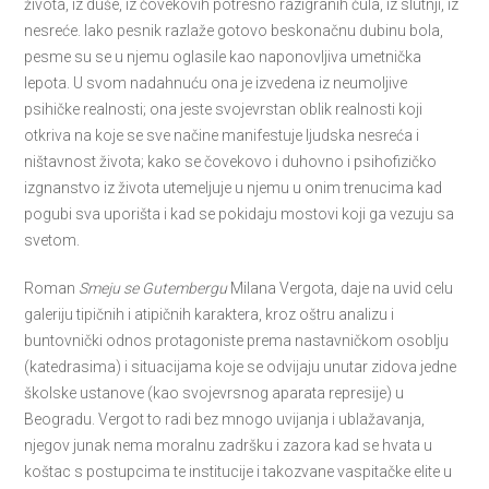
života, iz duše, iz čovekovih potresno razigranih čula, iz slutnji, iz
nesreće. Iako pesnik razlaže gotovo beskonačnu dubinu bola,
pesme su se u njemu oglasile kao naponovljiva umetnička
lepota. U svom nadahnuću ona je izvedena iz neumoljive
psihičke realnosti; ona jeste svojevrstan oblik realnosti koji
otkriva na koje se sve načine manifestuje ljudska nesreća i
ništavnost života; kako se čovekovo i duhovno i psihofizičko
izgnanstvo iz života utemeljuje u njemu u onim trenucima kad
pogubi sva uporišta i kad se pokidaju mostovi koji ga vezuju sa
svetom.
Roman
Smeju se Gutembergu
Milana Vergota, daje na uvid celu
galeriju tipičnih i atipičnih karaktera, kroz oštru analizu i
buntovnički odnos protagoniste prema nastavničkom osoblju
(katedrasima) i situacijama koje se odvijaju unutar zidova jedne
školske ustanove (kao svojevrsnog aparata represije) u
Beogradu. Vergot to radi bez mnogo uvijanja i ublažavanja,
njegov junak nema moralnu zadršku i zazora kad se hvata u
koštac s postupcima te institucije i takozvane vaspitačke elite u