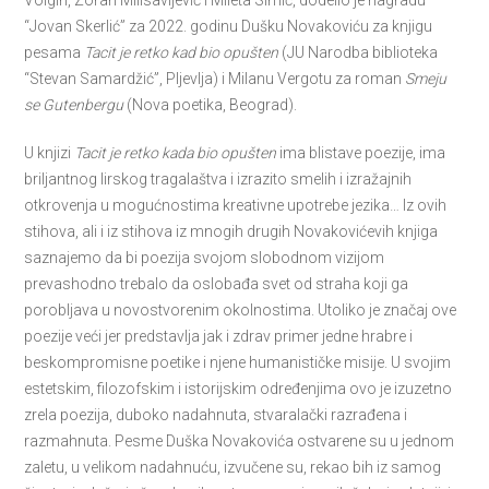
Volgin, Zoran Milisavljević i Mileta Simić, dodelio je nagradu
“Jovan Skerlić” za 2022. godinu Dušku Novakoviću za knjigu
pesama
Tacit je retko kad bio opušten
(JU Narodba biblioteka
“Stevan Samardžić”, Pljevlja) i Milanu Vergotu za roman
Smeju
se Gutenbergu
(Nova poetika, Beograd).
U knjizi
Tacit je retko kada bio opušten
ima blistave poezije, ima
briljantnog lirskog tragalaštva i izrazito smelih i izražajnih
otkrovenja u mogućnostima kreativne upotrebe jezika… Iz ovih
stihova, ali i iz stihova iz mnogih drugih Novakovićevih knjiga
saznajemo da bi poezija svojom slobodnom vizijom
prevashodno trebalo da oslobađa svet od straha koji ga
porobljava u novostvorenim okolnostima. Utoliko je značaj ove
poezije veći jer predstavlja jak i zdrav primer jedne hrabre i
beskompromisne poetike i njene humanističke misije. U svojim
estetskim, filozofskim i istorijskim određenjima ovo je izuzetno
zrela poezija, duboko nadahnuta, stvaralački razrađena i
razmahnuta. Pesme Duška Novakovića ostvarene su u jednom
zaletu, u velikom nadahnuću, izvučene su, rekao bih iz samog