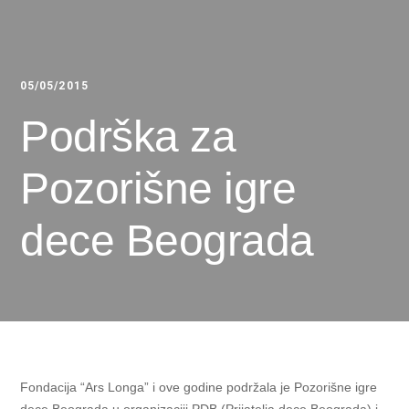
05/05/2015
Podrška za
Pozorišne igre
dece Beograda
Fondacija “Ars Longa” i ove godine podržala je Pozorišne igre