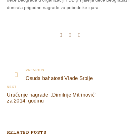
dece Beograda u organizaciji PDB (Prijatelja dece Beograda) i
donirala prigodne nagrade za pobednike igara.
PREVIOUS
Osuda bahatosti Vlade Srbije
NEXT
Uručenje nagrade ,,Dimitrije Mitrinović”
za 2014. godinu
RELATED POSTS