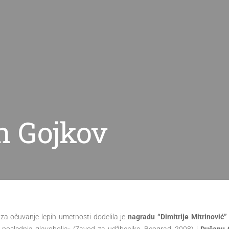
n Gojkov
za očuvanje lepih umetnosti dodelila je
nagradu “Dimitrije Mitrinović”