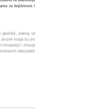
Gojkovu za pokretanje
pisa za književnost i
g glasnika“, jednog od
 proznih knjiga (tu pre
 fotografija“ i „Pisanje
mentarnih televizijskih