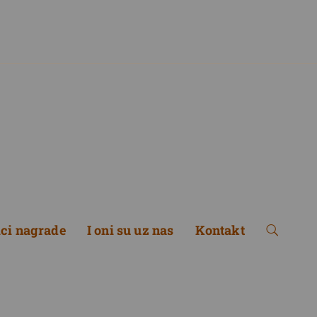
ici nagrade
I oni su uz nas
Kontakt