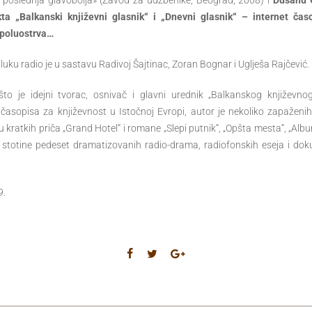
oslednja glavobolja» (Zavod za udžbenike, Beograd, 2008) i
Dušanu 
a „Balkanski književni glasnik“ i „Dnevni glasnik“ – internet časo
poluostrva…
dluku radio je u sastavu Radivoj Šajtinac, Zoran Bognar i Uglješa Rajčević.
što je idejni tvorac, osnivač i glavni urednik „Balkanskog književno
t časopisa za književnost u Istočnoj Evropi, autor je nekoliko zapaženih
 kratkih priča „Grand Hotel“ i romane „Slepi putnik“, „Opšta mesta“, „Album
e stotine pedeset dramatizovanih radio-drama, radiofonskih eseja i doku
9.