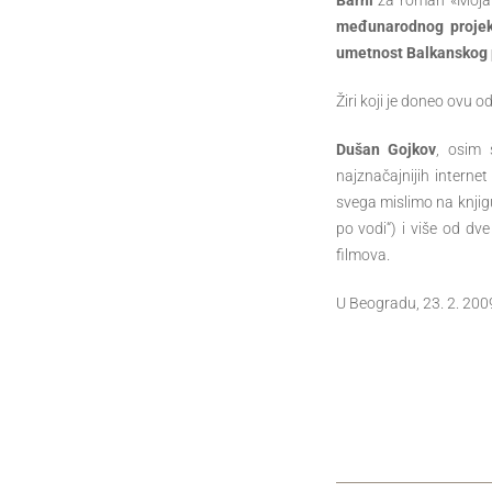
Barni
za roman «Moja p
međunarodnog projekt
umetnost Balkanskog 
Žiri koji je doneo ovu o
Dušan Gojkov
, osim 
najznačajnijih interne
svega mislimo na knjigu
po vodi“) i više od dv
filmova.
U Beogradu, 23. 2. 200