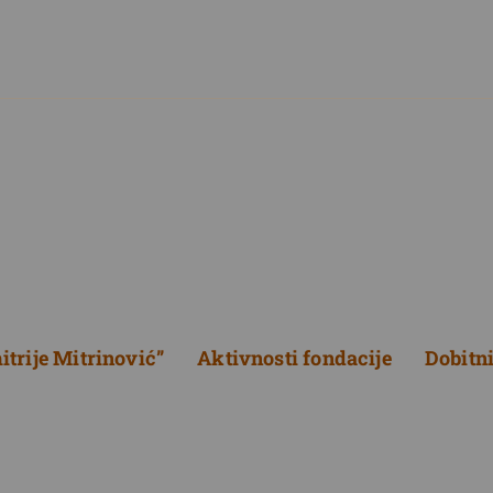
trije Mitrinović”
Aktivnosti fondacije
Dobitn