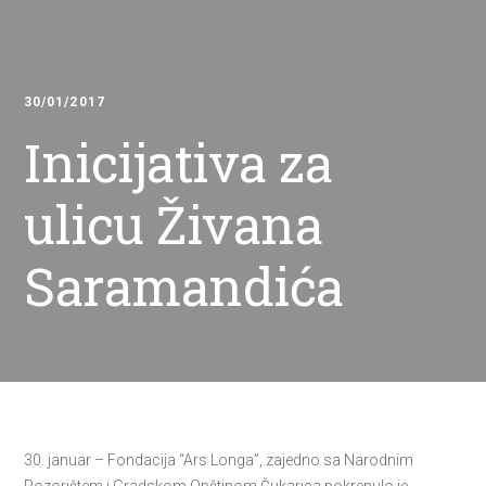
30/01/2017
Inicijativa za
ulicu Živana
Saramandića
30. januar – Fondacija “Ars Longa”, zajedno sa Narodnim