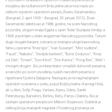
Pozorištem i Gradskom Opštinom Čukarica pokrenulo je
inicijativu da na Banovom Brdu jedna ulica nosi naziv po
velikom srpskom operskom pevaču Živanu Saramandiću
(Beograd, 2. april 1939 – Beograd, 30. januar 2012). Živan
Saramandić debitovao je 1988. godine, na sceni Narodnog
pozorišta, ulogom kralja Egipta u operi “Aida” Đuzepea Verdija, a
1968. je primljen u stalni angažman Narodnog pozorišta. Tokom
duge i bogate karijere, ostvario je značajne uloge basovskog
faha u operama “Knez Igor”, “Ivan Susanjin”, “Moć sudbine”,
“Faust”, “Nabuko”, “Seviljski berberin”, “Boris Godunov”, “Knez
od Zete”, “Ernani”, “Don Kihot”, “Don Karlos”, “Porgi Bes”, “Atile” i
mnogim drugim…Bio je interpretator crnačkih duhovnih pesama,
a naročito po svom izvođenju ruskih narodnih pesama iz
repertoara Fjodora Šaljapina. Nastupao je na najznačajnijim
operskim scenama u svetu, poput Boljšoj teatra i Karnegi Hola,
ali i u Atini, Sofiji, Pragu, Varšavi, Kijevu, Odesi, Sankt
Petersburgu, Barseloni, Berlinu, Beču, Parizu i Dablinu. Bio je
oženjen operskom pevačicom Milkom Stojanović. Dobitnik je
velikog broja značajnih nagrada i Posebnog priznanja za