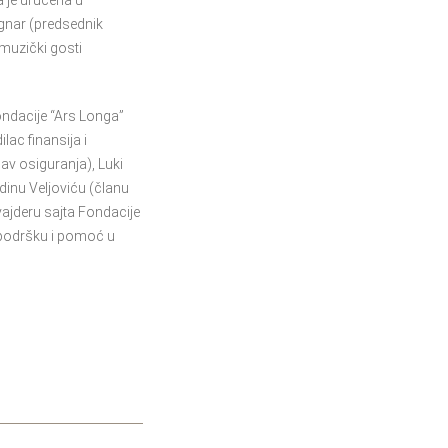
 je uručena u
gnar (predsednik
muzički gosti
ondacije “Ars Longa”
lac finansija i
v osiguranja), Luki
dinu Veljoviću (članu
jderu sajta Fondacije
 podršku i pomoć u