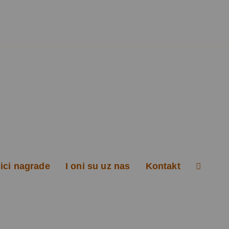
ici nagrade
I oni su uz nas
Kontakt