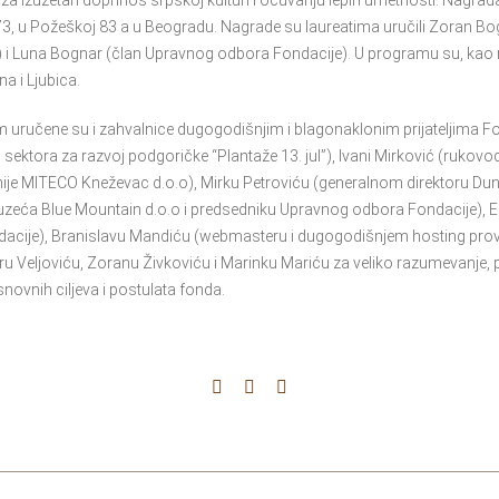
a izuzetan doprinos srpskoj kulturi i očuvanju lepih umetnosti. Nagrada
73, u Požeškoj 83 a u Beogradu. Nagrade su laureatima uručili Zoran Bo
) i Luna Bognar (član Upravnog odbora Fondacije). U programu su, kao 
a i Ljubica.
 uručene su i zahvalnice dugogodišnjim i blagonaklonim prijateljima F
sektora za razvoj podgoričke “Plantaže 13. jul”), Ivani Mirković (rukovodi
je MITECO Kneževac d.o.o), Mirku Petroviću (generalnom direktoru Duna
duzeća Blue Mountain d.o.o i predsedniku Upravnog odbora Fondacije), E
cije), Branislavu Mandiću (webmasteru i dugogodišnjem hosting prova
ru Veljoviću, Zoranu Živkoviću i Marinku Mariću za veliko razumevanje,
osnovnih ciljeva i postulata fonda.