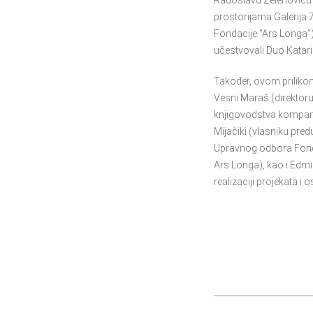
Radoslavu Zelenoviću z
prostorijama Galerija 
Fondacije “Ars Longa”
učestvovali Duo Katarin
Također, ovom prilikom
Vesni Maraš (direktoru 
knjigovodstva kompani
Mijačiki (vlasniku pre
Upravnog odbora Fonda
Ars Longa), kao i Edmi
realizaciji projekata i 