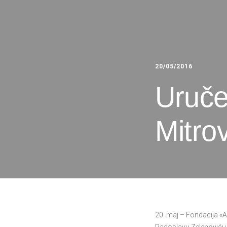
20/05/2016
Uruče
Mitro
20. maj – Fondacija «Ar