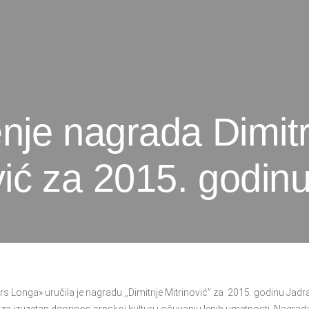
nje nagrada Dimitr
vić za 2015. godin
s Longa» uručila je nagradu ,,Dimitrije Mitrinović” za 2015. godinu Jadr