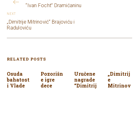
“Ivan Focht” Dramićaninu
NEXT
„Dimitrije Mitrinović“ Brajoviću i
Raduloviću
RELATED POSTS
Osuda
Pozorišn
Uručene
„Dimitrij
bahatost
e igre
nagrade
e
i Vlade
dece
“Dimitrij
Mitrinov
Srbije
Beograda
e
ić“
Mitrinov
Đukanov
22/04/2015
22/01/2016
ić” za
iću i
2018.
Stojković
godinu
u
29/05/2019
04/02/2024