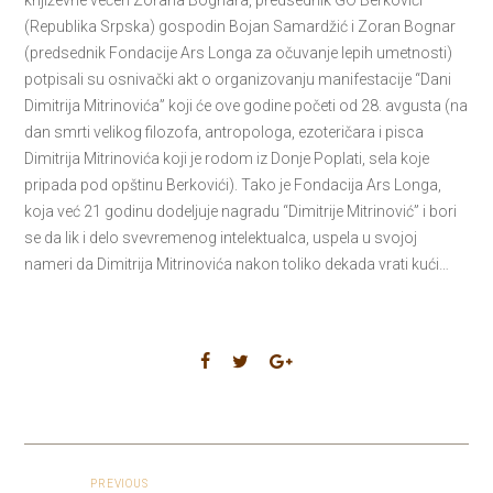
književne večeri Zorana Bognara, predsednik GO Berkovići
(Republika Srpska) gospodin Bojan Samardžić i Zoran Bognar
(predsednik Fondacije Ars Longa za očuvanje lepih umetnosti)
potpisali su osnivački akt o organizovanju manifestacije “Dani
Dimitrija Mitrinovića” koji će ove godine početi od 28. avgusta (na
dan smrti velikog filozofa, antropologa, ezoteričara i pisca
Dimitrija Mitrinovića koji je rodom iz Donje Poplati, sela koje
pripada pod opštinu Berkovići). Tako je Fondacija Ars Longa,
koja već 21 godinu dodeljuje nagradu “Dimitrije Mitrinović” i bori
se da lik i delo svevremenog intelektualca, uspela u svojoj
nameri da Dimitrija Mitrinovića nakon toliko dekada vrati kući…
PREVIOUS